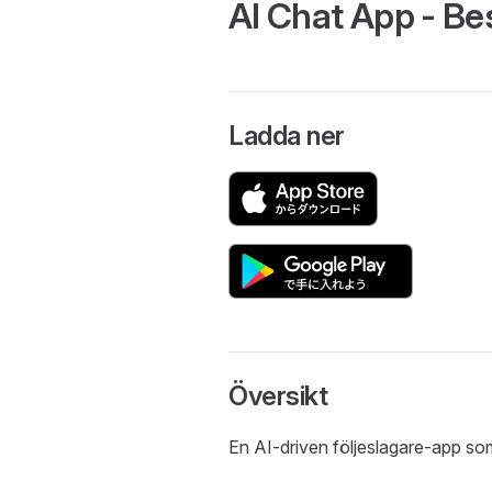
AI Chat App - Be
Ladda ner
Översikt
En AI-driven följeslagare-app so