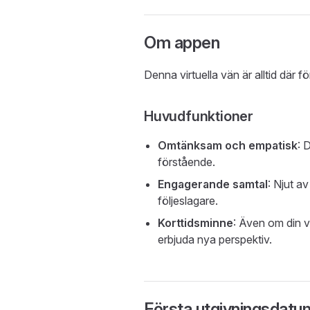
Om appen
Denna virtuella vän är alltid där 
Huvudfunktioner
Omtänksam och empatisk
: 
förstående.
Engagerande samtal
: Njut a
följeslagare.
Korttidsminne
: Även om din vä
erbjuda nya perspektiv.
Första utgivningsdatu