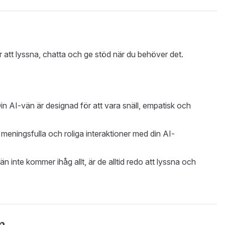
för att lyssna, chatta och ge stöd när du behöver det.
Din AI-vän är designad för att vara snäll, empatisk och
v meningsfulla och roliga interaktioner med din AI-
n inte kommer ihåg allt, är de alltid redo att lyssna och
m