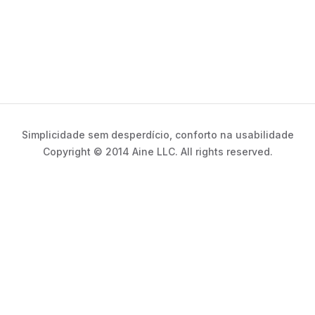
Simplicidade sem desperdício, conforto na usabilidade
Copyright © 2014 Aine LLC. All rights reserved.