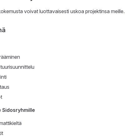
kokemusta voivat luottavaisesti uskoa projektinsa meille.
mä
erääminen
tuurisuunnittelu
inti
staus
ot
e Sidosryhmille
mattikieltä
it