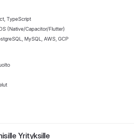
act, TypeScript
iOS (Native/Capacitor/Flutter)
 PostgreSQL, MySQL, AWS, GCP
uolto
elut
sille Yrityksille