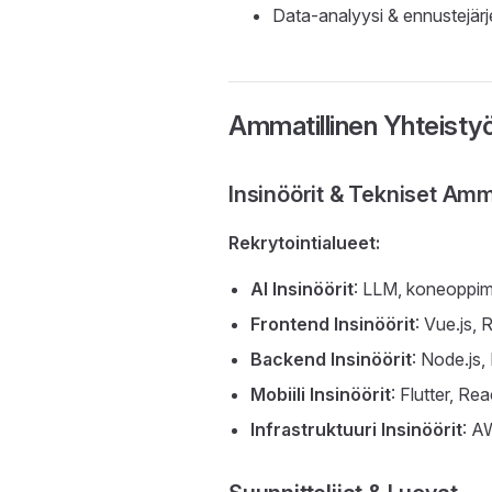
Data-analyysi & ennustejärj
Ammatillinen Yhteisty
Insinöörit & Tekniset Amm
Rekrytointialueet:
AI Insinöörit
: LLM, koneoppim
Frontend Insinöörit
: Vue.js,
Backend Insinöörit
: Node.js,
Mobiili Insinöörit
: Flutter, Rea
Infrastruktuuri Insinöörit
: A