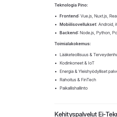
Teknologia Pino:
Frontend
: Vue.js, Nuxt.js, Re
Mobiilisovellukset
: Android, 
Backend
: Node.js, Python,
Toimialakokemus:
Lääketeollisuus & Terveydenh
Kodinkoneet & IoT
Energia & Yleishyödylliset palv
Rahoitus & FinTech
Paikallishallinto
Kehityspalvelut Ei-Tekni