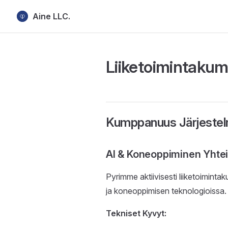
Aine LLC.
Skip to content
Liiketoimintaku
Kumppanuus Järjestel
AI & Koneoppiminen Yhte
Pyrimme aktiivisesti liiketoimin
ja koneoppimisen teknologioissa.
Tekniset Kyvyt: