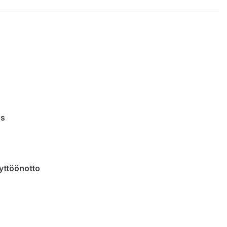
us
yttöönotto