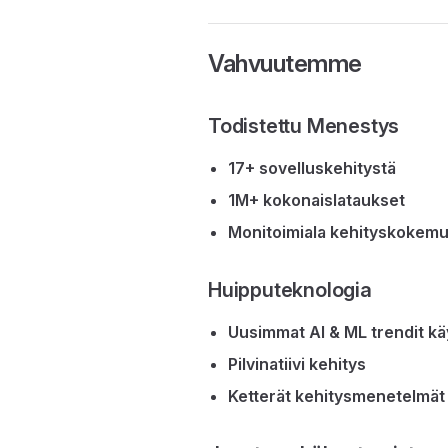
Vahvuutemme
Todistettu Menestys
17+ sovelluskehitystä
1M+ kokonaislataukset
Monitoimiala kehityskokem
Huipputeknologia
Uusimmat AI & ML trendit kä
Pilvinatiivi kehitys
Ketterät kehitysmenetelmät