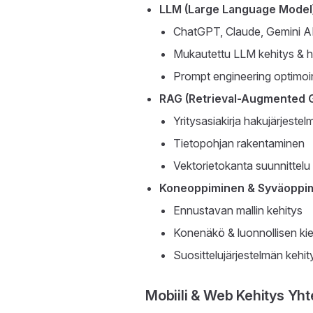
LLM (Large Language Model)
ChatGPT, Claude, Gemini AP
Mukautettu LLM kehitys & 
Prompt engineering optimoin
RAG (Retrieval-Augmented G
Yritysasiakirja hakujärjestel
Tietopohjan rakentaminen
Vektorietokanta suunnittelu
Koneoppiminen & Syväoppi
Ennustavan mallin kehitys
Konenäkö & luonnollisen kiel
Suosittelujärjestelmän kehit
Mobiili & Web Kehitys Yht