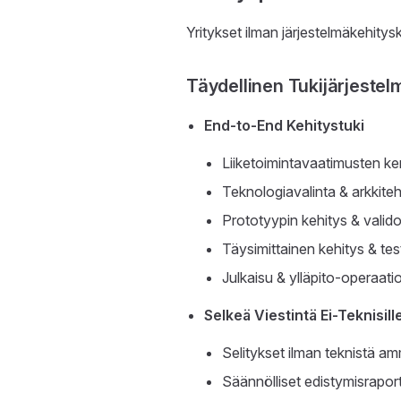
Yritykset ilman järjestelmäkehitys
Täydellinen Tukijärjestel
End-to-End Kehitystuki
Liiketoimintavaatimusten k
Teknologiavalinta & arkkiteh
Prototyypin kehitys & valido
Täysimittainen kehitys & te
Julkaisu & ylläpito-operaati
Selkeä Viestintä Ei-Teknisill
Selitykset ilman teknistä am
Säännölliset edistymisraport