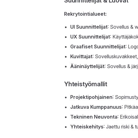
Suunnittelijat & Luovat
Rekrytointialueet:
UI Suunnittelijat
: Sovellus & w
UX Suunnittelijat
: Käyttäjäko
Graafiset Suunnittelijat
: Logo
Kuvittajat
: Sovelluskuvakkeet,
Ääninäyttelijät
: Sovellus & jä
Yhteistyömallit
Projektipohjainen
: Sopimusty
Jatkuva Kumppanuus
: Pitkä
Tekninen Neuvonta
: Erikoisa
Yhteiskehitys
: Jaettu riski & 