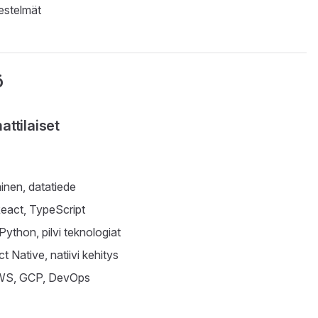
estelmät
ö
attilaiset
inen, datatiede
 React, TypeScript
 Python, pilvi teknologiat
ct Native, natiivi kehitys
WS, GCP, DevOps