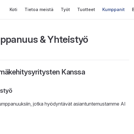
Main Navigation
Koti
Tietoa meistä
Työt
Tuotteet
Kumppanit
B
mppanuus & Yhteistyö
mäkehitysyritysten Kanssa
istyö
takumppanuuksiin, jotka hyödyntävät asiantuntemustamme AI