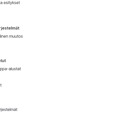
a esitykset
rjestelmät
alinen muutos
lut
ppa-alustat
t
rjestelmät