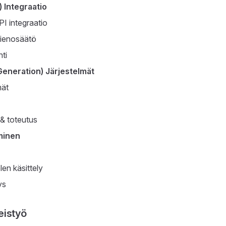
 Integraatio
I integraatio
hienosäätö
ti
eneration) Järjestelmät
mät
 & toteutus
minen
en käsittely
ys
eistyö