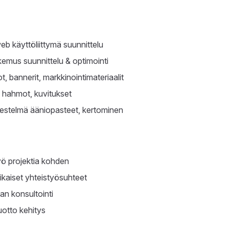
eb käyttöliittymä suunnittelu
kemus suunnittelu & optimointi
t, bannerit, markkinointimateriaalit
 hahmot, kuvitukset
rjestelmä ääniopasteet, kertominen
ö projektia kohden
aikaiset yhteistyösuhteet
lan konsultointi
tuotto kehitys