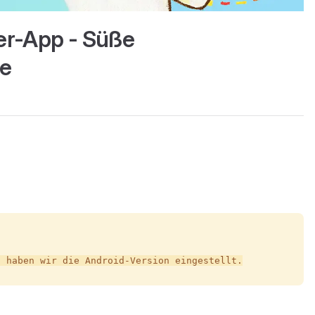
er-App - Süße
ge