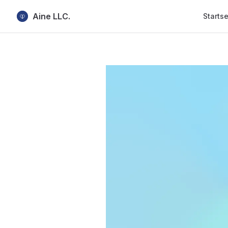
Main Na
Aine LLC.
Startse
Skip to content